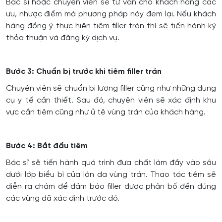
Bác sĩ hoặc chuyên viên sẽ tư vấn cho khách hàng các
ưu, nhược điểm mà phương pháp này đem lại. Nếu khách
hàng đồng ý thực hiện tiêm filler trán thì sẽ tiến hành ký
thỏa thuận và đăng ký dịch vụ.
Bước 3: Chuẩn bị trước khi tiêm filler trán
Chuyên viên sẽ chuẩn bị lượng filler cũng như những dụng
cụ y tế cần thiết. Sau đó, chuyên viên sẽ xác định khu
vực cần tiêm cũng như ủ tê vùng trán của khách hàng.
Bước 4: Bắt đầu tiêm
Bác sĩ sẽ tiến hành quá trình đưa chất làm đầy vào sâu
dưới lớp biểu bì của làn da vùng trán. Thao tác tiêm sẽ
diễn ra chậm để đảm bảo filler được phân bố đến đúng
các vùng đã xác định trước đó.