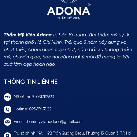
Thẩm Mỹ Viện Adona
tự hào là trung tâm thẩm mỹ uy tín
tại thành phố Hồ Chí Minh. Trải qua 8 năm xây dựng và
phát triển, Adona luôn cập nhật, nắm bắt xu hướng thẩm
mỹ, chuyển giao, học hỏi công nghệ mới để mang lại kết
quả làm đẹp hoàn hảo.
THÔNG TIN LIÊN HỆ
Mã số thuế: 0317112633
Hotline: 093 656 76 22
Email: thammyvienadona@gmail.com
Trụ sở chính: 19A - 19B Trần Quang Diệu, Phường 13, Quận 3, TP. Hồ