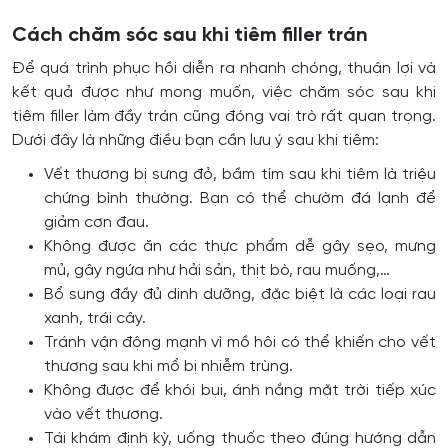
Cách chăm sóc sau khi tiêm filler trán
Để quá trình phục hồi diễn ra nhanh chóng, thuận lợi và
kết quả được như mong muốn, việc chăm sóc sau khi
tiêm filler làm đầy trán cũng đóng vai trò rất quan trọng.
Dưới đây là những điều bạn cần lưu ý sau khi tiêm:
Vết thương bị sưng đỏ, bầm tím sau khi tiêm là triệu
chứng bình thường. Bạn có thể chườm đá lạnh để
giảm cơn đau.
Không được ăn các thực phẩm dễ gây sẹo, mưng
mủ, gây ngứa như hải sản, thịt bò, rau muống,…
Bổ sung đầy đủ dinh dưỡng, đặc biệt là các loại rau
xanh, trái cây.
Tránh vận động mạnh vì mồ hôi có thể khiến cho vết
thương sau khi mổ bị nhiễm trùng.
Không được để khói bụi, ánh nắng mặt trời tiếp xúc
vào vết thương.
Tái khám định kỳ, uống thuốc theo đúng hướng dẫn