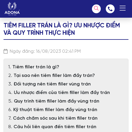
TIÊM FILLER TRÁN LÀ GÌ? ƯU NHƯỢC ĐIỂM
VÀ QUY TRÌNH THỰC HIỆN
Chúng tôi có thể giúp bạn tìm kiếm?
Ngày đăng: 16/08/2023 02:41 PM
Tiêm filler trán là gì?
Tại sao nên tiêm filler làm đầy trán?
Đối tượng nên tiêm filler vùng trán
Ưu nhược điểm của tiêm filler làm đầy trán
Quy trình tiêm filler làm đầy vùng trán
Kỹ thuật tiêm filler làm đầy vùng trán
Cách chăm sóc sau khi tiêm filler trán
Câu hỏi liên quan đến tiêm filler trán