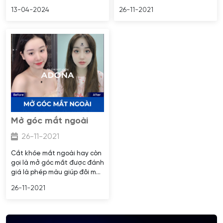
trở nên phổ biến ở nhiều
trạng mắt nhỏ mắt không
13-04-2024
26-11-2021
quốc gia Châu Á. Nó không
đều, giúp tạo ra vẻ đẹp hài
chỉ giúp đôi mắt trở nên sáng
hòa hơn. Bạn đang chưa biết
và đẹp hơn mà còn tạo ra vẻ
mở góc mắt trong ở đâu thì
ngoài tươi trẻ.
Thẩm mỹ viện ADONA là nơi
cung cấp dịch vụ mở góc mắt
trong với kỹ thuật tiên tiến
và chuyên nghiệp, mang lại
sự tự tin cho khách hàng.
Mở góc mắt ngoài
26-11-2021
Cắt khóe mắt ngoài hay còn
gọi là mở góc mắt được đánh
giá là phép màu giúp đôi mắt
nhỏ hẹp, không cân đối,…trở
26-11-2021
nên to tròn, tự nhiên. Với kỹ
thuật hiện đại cùng đội ngũ
bác sĩ kinh nghiệm, chỉ sau 40
phút phẫu thuật mở rộng