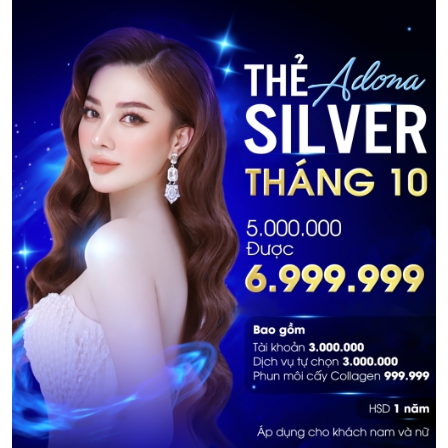
góc mắt Kangnam, khách
hàng sẽ đạt được kết quả
thẩm mỹ hài lòng nhất.