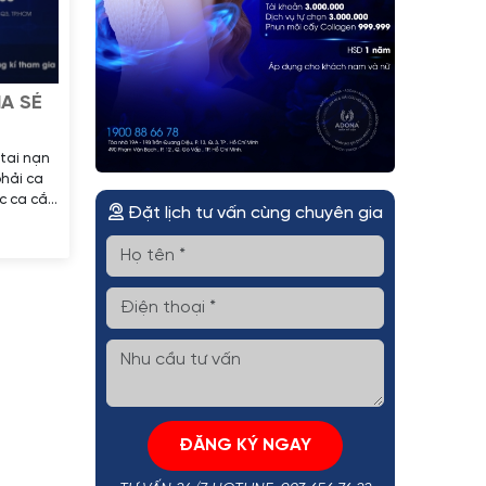
A SẺ
 tai nạn
hải ca
c ca cắt
Đặt lịch tư vấn cùng chuyên gia
tư vấn
c hiện
ĐĂNG KÝ NGAY