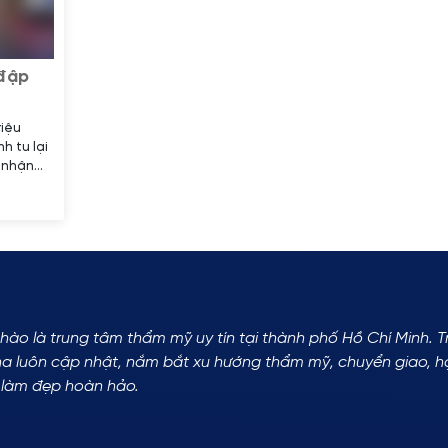
 đập
riệu
h tu lại
Ý nhận
 gương
ác đường
hào là trung tâm thẩm mỹ uy tín tại thành phố Hồ Chí Minh. 
na luôn cập nhật, nắm bắt xu hướng thẩm mỹ, chuyển giao, h
 làm đẹp hoàn hảo.