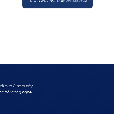
TƯ VẤN 24/7 HOTLINE: 093 656 76 22
Trải qua 8 năm xây
ọc hỏi công nghệ