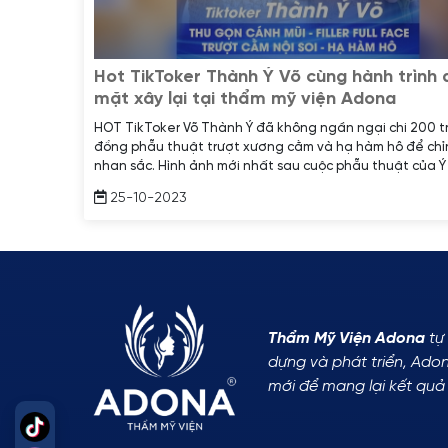
Hot TikToker Thành Ý Võ cùng hành trình
mặt xây lại tại thẩm mỹ viện Adona
HOT TikToker Võ Thành Ý đã không ngần ngại chi 200 t
đồng phẫu thuật trượt xương cằm và hạ hàm hô để chỉn
nhan sắc. Hình ảnh mới nhất sau cuộc phẫu thuật của 
được nhiều lời khen tích cực từ phía người hâm mộ, dù
25-10-2023
mặt vẫn còn hơi sưng nhưng đã thon gọn hơn trước, c
nét thanh thoát và hài hòa hơn.
Thẩm Mỹ Viện Adona
tự 
dựng và phát triển, Ado
mới để mang lại kết quả
Tiktok