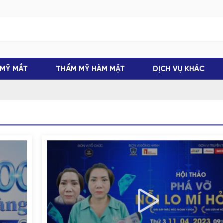
MỸ MẮT
THẨM MỸ HÀM MẶT
DỊCH VỤ KHÁC