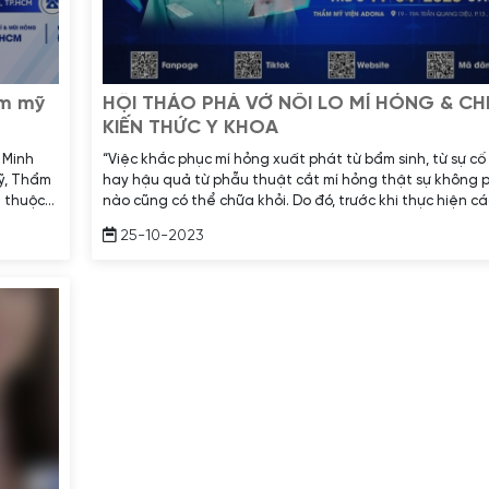
ẩm mỹ
HỘI THẢO PHÁ VỞ NỔI LO MÍ HỎNG & CHI
KIẾN THỨC Y KHOA
 Minh
“Việc khắc phục mí hỏng xuất phát từ bẩm sinh, từ sự cố
mỹ, Thẩm
hay hậu quả từ phẫu thuật cắt mí hỏng thật sự không p
 thuộc
nào cũng có thể chữa khỏi. Do đó, trước khi thực hiện cá
khắp cả
mí, bác sĩ phải chẩn đoán và đưa ra liệu trình thích hợp, 
25-10-2023
cho khách hàng những biến chứng có thể xảy ra khi thự
để khách hàng quyết định”