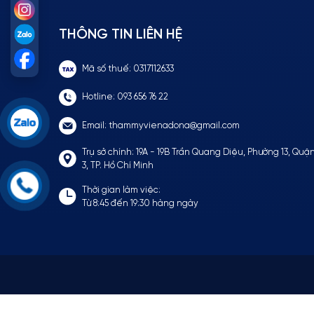
Instagram
THÔNG TIN LIÊN HỆ
Zalo
Facebook
Mã số thuế: 0317112633
Hotline: 093 656 76 22
Email: thammyvienadona@gmail.com
Trụ sở chính: 19A - 19B Trần Quang Diệu, Phường 13, Quậ
3, TP. Hồ Chí Minh
Thời gian làm việc:
Từ 8:45 đến 19:30 hàng ngày