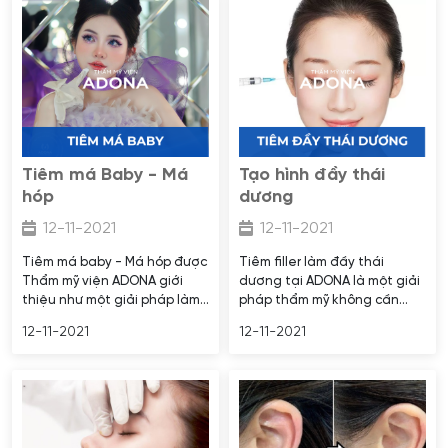
hình dạng và kích thước của
trung cho khuôn mặt. Tiêm
bàn tay, tạo ra một cảm giác
filler dưới mắt là giải pháp
mềm mại và tự nhiên hơn.
làm đẹp hiện đại, tiết kiệm
thời gian với hiệu quả thẩm
mỹ tức thì.
Tiêm má Baby - Má
Tạo hình đầy thái
hóp
dương
12-11-2021
12-11-2021
Tiêm má baby - Má hóp được
Tiêm filler làm đầy thái
Thẩm mỹ viện ADONA giới
dương tại ADONA là một giải
thiệu như một giải pháp làm
pháp thẩm mỹ không cần
đẹp tốc độ nhanh, hiệu quả
phẫu thuật, giúp làm đầy
12-11-2021
12-11-2021
và có thể giúp cải thiện các
vùng thái dương bị hóp bằng
khuyết điểm trên khuôn mặt.
cách tiêm chất làm đầy vào
vị trí cần thiết.