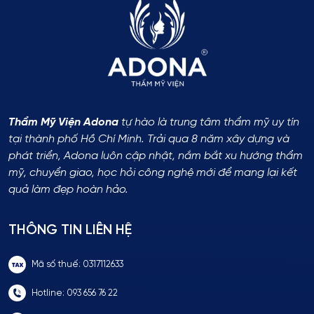
Thẩm Mỹ Viện Adona
tự hào là trung tâm thẩm mỹ uy tín
tại thành phố Hồ Chí Minh. Trải qua 8 năm xây dựng và
phát triển, Adona luôn cập nhật, nắm bắt xu hướng thẩm
mỹ, chuyển giao, học hỏi công nghệ mới để mang lại kết
quả làm đẹp hoàn hảo.
THÔNG TIN LIÊN HỆ
Mã số thuế: 0317112633
Hotline: 093 656 76 22