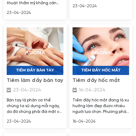
sở hữu 1 đôi mắt cười đẹp tự
thuật thẩm mỹ không cần
23-04-2024
nhiên bạn có thể tham khảo
phẫu thuật, giúp cải thiện
23-04-2024
qua phương pháp Tiêm filler
hình dạng góc hàm, mang lại
mắt cười DOLLY.
dáng mặt nam tính cho phái
mạnh.
Tiêm làm đầy bàn tay
Tiêm đầy hốc mắt
23-04-2024
16-04-2024
Bàn tay là phần cơ thể
Tiêm đầy hốc mắt đang là xu
chúng ta sử dụng mỗi ngày,
hướng làm đẹp được nhiều
do đó chúng phải đối mặt với
người lựa chọn. Phương pháp
nhiều yếu tố có thể gây ra
này không chỉ giúp giảm bớt
23-04-2024
16-04-2024
tình trạng da khô, nhăn và
nếp nhăn mà còn làm đầy
lão hóa sớm. Việc làm đầy
các khoảng trống, mang lại
bàn tay có thể giúp cải thiện
sự cân đối và vẻ ngoài trẻ