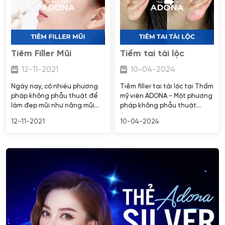
Tiêm Filler Mũi
Tiềm tai tài lộc
12-11-2021
10-04-2024
Ngày nay, có nhiều phương
Tiêm filler tai tài lộc tại Thẩm
pháp không phẫu thuật để
mỹ viện ADONA - Một phương
làm đẹp mũi như nâng mũi
pháp không phẫu thuật
bằng chỉ hoặc tiêm filler.
không chỉ giúp cải thiện dái
12-11-2021
10-04-2024
Trong số đó, tiêm filler mũi là
tai xấu mà còn mang lại cho
một phương pháp phổ biến
bạn một đôi tai phong thủy,
được nhiều người lựa chọn vì
hợp mệnh.
tính an toàn và ít rủi ro. Hãy
cùng Thẩm mỹ viện ADONA
khám phá thêm về tiêm filler
mũi trong bài viết sau.