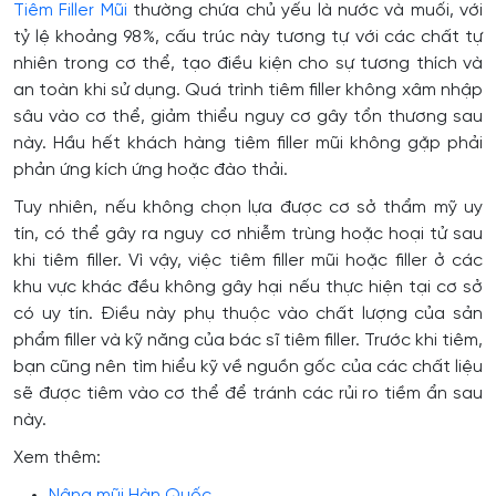
Tiêm Filler Mũi
thường chứa chủ yếu là nước và muối, với
tỷ lệ khoảng 98%, cấu trúc này tương tự với các chất tự
nhiên trong cơ thể, tạo điều kiện cho sự tương thích và
an toàn khi sử dụng. Quá trình tiêm filler không xâm nhập
sâu vào cơ thể, giảm thiểu nguy cơ gây tổn thương sau
này. Hầu hết khách hàng tiêm filler mũi không gặp phải
phản ứng kích ứng hoặc đào thải.
Tuy nhiên, nếu không chọn lựa được cơ sở thẩm mỹ uy
tín, có thể gây ra nguy cơ nhiễm trùng hoặc hoại tử sau
khi tiêm filler. Vì vậy, việc tiêm filler mũi hoặc filler ở các
khu vực khác đều không gây hại nếu thực hiện tại cơ sở
có uy tín. Điều này phụ thuộc vào chất lượng của sản
phẩm filler và kỹ năng của bác sĩ tiêm filler. Trước khi tiêm,
bạn cũng nên tìm hiểu kỹ về nguồn gốc của các chất liệu
sẽ được tiêm vào cơ thể để tránh các rủi ro tiềm ẩn sau
này.
Xem thêm:
Nâng mũi Hàn Quốc