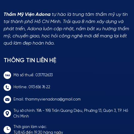
Thẩm Mỹ Viện Adona
tự hào là trung tâm thẩm mỹ uy tín
tại thành phố Hồ Chí Minh. Trải qua 8 năm xây dựng và
phát triển, Adona luôn cập nhật, nắm bắt xu hướng thẩm
mỹ, chuyển giao, học hỏi công nghệ mới để mang lại kết
quả làm đẹp hoàn hảo.
THÔNG TIN LIÊN HỆ
Mã số thuế: 0317112633
Hotline: 093 656 76 22
Email: thammyvienadona@gmail.com
Trụ sở chính: 19A - 19B Trần Quang Diệu, Phường 13, Quận 3, TP. Hồ
Chí Minh
Thời gian làm việc:
Từ 8:45 đến 19:30 hàng ngày