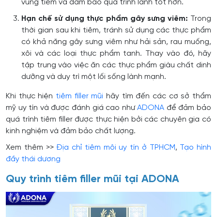
vùng tiêm và đảm bảo quá trình lành tốt hơn.
Hạn chế sử dụng thực phẩm gây sưng viêm:
Trong
thời gian sau khi tiêm, tránh sử dụng các thực phẩm
có khả năng gây sưng viêm như hải sản, rau muống,
xôi và các loại thực phẩm tanh. Thay vào đó, hãy
tập trung vào việc ăn các thực phẩm giàu chất dinh
dưỡng và duy trì một lối sống lành mạnh.
Khi thực hiện
tiêm filler mũi
hãy tìm đến các cơ sở thẩm
mỹ uy tín và được đánh giá cao như
ADONA
để đảm bảo
quá trình tiêm filler được thực hiện bởi các chuyên gia có
kinh nghiệm và đảm bảo chất lượng.
Xem thêm >>
Địa chỉ tiêm môi uy tín ở TPHCM
,
Tạo hình
đầy thái dương
Quy trình tiêm filler mũi tại ADONA