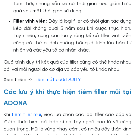
tạm thời, nhưng vẫn sẽ có thời gian tiêu giảm hiệu
quả sau một thời gian sử dụng.
Filler vĩnh viễn:
Đây là loại filler có thời gian tác dụng
kéo dài không dưới 5 năm sau khi được thực hiện.
Tuy nhiên, cũng cần lưu ý rằng kể cả filler vĩnh viễn
cũng có thể bị ảnh hưởng bởi quá trình lão hóa tự
nhiên và các yếu tố cá nhân khác.
Quá trình duy trì kết quả của filler cũng có thể khác nhau
đối với mỗi người do cơ địa và các yếu tố khác nhau.
Xem thêm >>
Tiêm mắt cười DOLLY
Các lưu ý khi thực hiện tiêm filler mũi tại
ADONA
Khi
tiêm filler mũi
, việc lựa chọn các loại filler cao cấp và
được thực hiện bởi bác sĩ có tay nghề cao là vô cùng
quan trọng. Mũi là vùng nhạy cảm, có nhiều dây thần kinh