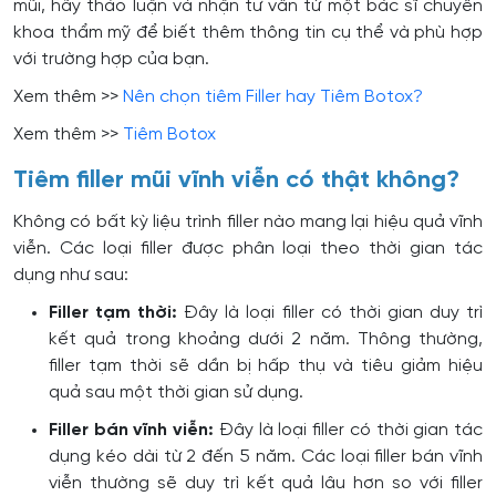
mũi, hãy thảo luận và nhận tư vấn từ một bác sĩ chuyên
khoa thẩm mỹ để biết thêm thông tin cụ thể và phù hợp
với trường hợp của bạn.
Xem thêm >>
Nên chọn tiêm Filler hay Tiêm Botox?
Xem thêm >>
Tiêm Botox
Tiêm filler mũi vĩnh viễn có thật không?
Không có bất kỳ liệu trình filler nào mang lại hiệu quả vĩnh
viễn. Các loại filler được phân loại theo thời gian tác
dụng như sau:
Filler tạm thời:
Đây là loại filler có thời gian duy trì
kết quả trong khoảng dưới 2 năm. Thông thường,
filler tạm thời sẽ dần bị hấp thụ và tiêu giảm hiệu
quả sau một thời gian sử dụng.
Filler bán vĩnh viễn:
Đây là loại filler có thời gian tác
dụng kéo dài từ 2 đến 5 năm. Các loại filler bán vĩnh
viễn thường sẽ duy trì kết quả lâu hơn so với filler