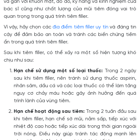
và gần với khuôn mặt, do đó, kỹ năng và kinh nghiệm của
bác sĩ cũng như chất lượng của mũi tiêm đóng vai trò
quan trọng trong quá trình tiêm filler.
Vì vậy, hãy chọn các
địa điểm tiêm filler uy tín
và đáng tin
cậy để đảm bảo an toàn và tránh các biến chứng tiềm
ẩn trong quá trình tiêm filler.
Sau khi tiêm filler, có thể xảy ra một số hiện tượng khó
chịu như sau:
Hạn chế sử dụng một số loại thuốc:
Trong 2 ngày
sau khi tiêm filler, nên tránh sử dụng thuốc aspirin,
nhân sâm, dầu cá và các loại thuốc có thể làm tăng
nguy cơ chảy máu hoặc gây ảnh hưởng đến quá
trình lành của vùng tiêm.
Hạn chế hoạt động sau tiêm:
Trong 2 tuần đầu sau
khi tiêm filler, hạn chế sờ mũi, nằm sấp, tiếp xúc với
nhiệt độ cao hoặc tiếp xúc dài trong thời gian ngoài
trời nóng. Điều này giúp tránh tác động mạnh lên