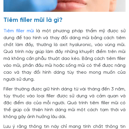
Tiêm filler mũi là gì?
Tiêm filler mũi
là một phương pháp thẩm mỹ được sử
dụng để tạo hình và thay đổi dáng mũi bằng cách tiêm
chất làm đầy, thường là axit hyaluronic, vào vùng mũi.
Quá trình này giúp làm đầy những khuyết điểm trên mũi
mà không cần phẫu thuật dao kéo. Bằng cách tiêm filler
vào mũi, phần đầu mũi hoặc sống mũi có thể được nâng
cao và thay đổi hình dáng tùy theo mong muốn của
người sử dụng.
Filler thường được giữ hình dáng từ vài tháng đến 3 năm,
tùy thuộc vào loại filler được sử dụng và cảm quan và
đặc điểm da của mỗi người. Quá trình tiêm filler mũi có
thể giúp cải thiện hình dáng mũi một cách tạm thời và
không gây ảnh hưởng lâu dài.
Lưu ý rằng thông tin này chỉ mang tính chất thông tin