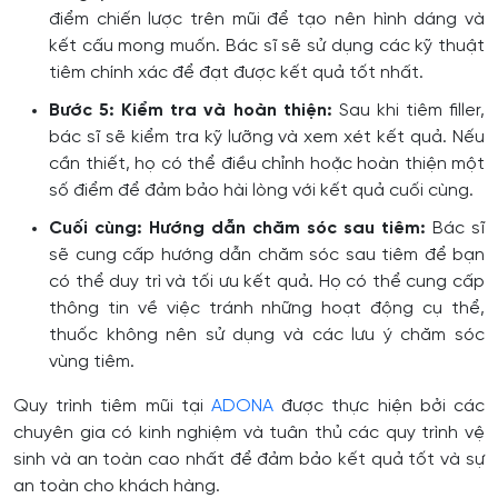
điểm chiến lược trên mũi để tạo nên hình dáng và
kết cấu mong muốn. Bác sĩ sẽ sử dụng các kỹ thuật
tiêm chính xác để đạt được kết quả tốt nhất.
Bước 5: Kiểm tra và hoàn thiện:
Sau khi tiêm filler,
bác sĩ sẽ kiểm tra kỹ lưỡng và xem xét kết quả. Nếu
cần thiết, họ có thể điều chỉnh hoặc hoàn thiện một
số điểm để đảm bảo hài lòng với kết quả cuối cùng.
Cuối cùng: Hướng dẫn chăm sóc sau tiêm:
Bác sĩ
sẽ cung cấp hướng dẫn chăm sóc sau tiêm để bạn
có thể duy trì và tối ưu kết quả. Họ có thể cung cấp
thông tin về việc tránh những hoạt động cụ thể,
thuốc không nên sử dụng và các lưu ý chăm sóc
vùng tiêm.
Quy trình tiêm mũi tại
ADONA
được thực hiện bởi các
chuyên gia có kinh nghiệm và tuân thủ các quy trình vệ
sinh và an toàn cao nhất để đảm bảo kết quả tốt và sự
an toàn cho khách hàng.