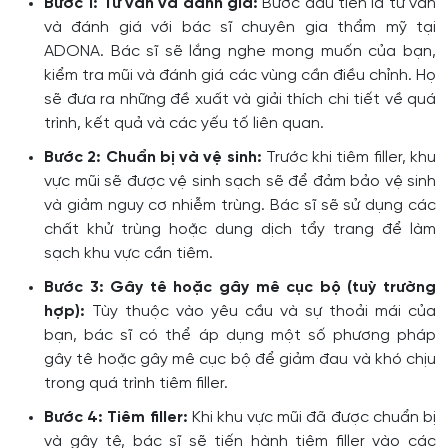
Bước 1: Tư vấn và đánh giá:
Bước đầu tiên là tư vấn
và đánh giá với bác sĩ chuyên gia thẩm mỹ tại
ADONA. Bác sĩ sẽ lắng nghe mong muốn của bạn,
kiểm tra mũi và đánh giá các vùng cần điều chỉnh. Họ
sẽ đưa ra những đề xuất và giải thích chi tiết về quá
trình, kết quả và các yếu tố liên quan.
Bước 2: Chuẩn bị và vệ sinh:
Trước khi tiêm filler, khu
vực mũi sẽ được vệ sinh sạch sẽ để đảm bảo vệ sinh
và giảm nguy cơ nhiễm trùng. Bác sĩ sẽ sử dụng các
chất khử trùng hoặc dung dịch tẩy trang để làm
sạch khu vực cần tiêm.
Bước 3: Gây tê hoặc gây mê cục bộ (tuỳ trường
hợp):
Tùy thuộc vào yêu cầu và sự thoải mái của
bạn, bác sĩ có thể áp dụng một số phương pháp
gây tê hoặc gây mê cục bộ để giảm đau và khó chịu
trong quá trình tiêm filler.
Bước 4: Tiêm filler:
Khi khu vực mũi đã được chuẩn bị
và gây tê, bác sĩ sẽ tiến hành tiêm filler vào các