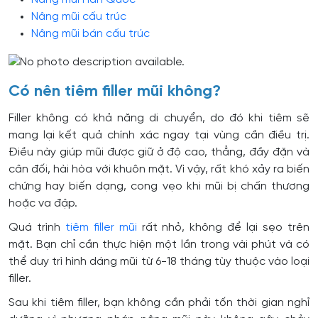
Nâng mũi cấu trúc
Nâng mũi bán cấu trúc
Có nên tiêm filler mũi không?
Filler không có khả năng di chuyển, do đó khi tiêm sẽ
mang lại kết quả chính xác ngay tại vùng cần điều trị.
Điều này giúp mũi được giữ ở độ cao, thẳng, đầy đặn và
cân đối, hài hòa với khuôn mặt. Vì vậy, rất khó xảy ra biến
chứng hay biến dạng, cong vẹo khi mũi bị chấn thương
hoặc va đập.
Quá trình
tiêm filler mũi
rất nhỏ, không để lại sẹo trên
mặt. Bạn chỉ cần thực hiện một lần trong vài phút và có
thể duy trì hình dáng mũi từ 6-18 tháng tùy thuộc vào loại
filler.
Sau khi tiêm filler, bạn không cần phải tốn thời gian nghỉ