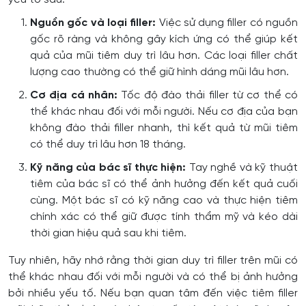
Nguồn gốc và loại filler:
Việc sử dụng filler có nguồn
gốc rõ ràng và không gây kích ứng có thể giúp kết
quả của mũi tiêm duy trì lâu hơn. Các loại filler chất
lượng cao thường có thể giữ hình dáng mũi lâu hơn.
Cơ địa cá nhân:
Tốc độ đào thải filler từ cơ thể có
thể khác nhau đối với mỗi người. Nếu cơ địa của bạn
không đào thải filler nhanh, thì kết quả từ mũi tiêm
có thể duy trì lâu hơn 18 tháng.
Kỹ năng của bác sĩ thực hiện:
Tay nghề và kỹ thuật
tiêm của bác sĩ có thể ảnh hưởng đến kết quả cuối
cùng. Một bác sĩ có kỹ năng cao và thực hiện tiêm
chính xác có thể giữ được tính thẩm mỹ và kéo dài
thời gian hiệu quả sau khi tiêm.
Tuy nhiên, hãy nhớ rằng thời gian duy trì filler trên mũi có
thể khác nhau đối với mỗi người và có thể bị ảnh hưởng
bởi nhiều yếu tố. Nếu bạn quan tâm đến việc tiêm filler