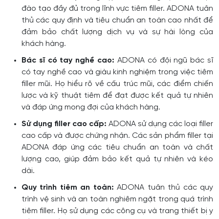
đào tạo đầy đủ trong lĩnh vực tiêm filler. ADONA tuân
thủ các quy định và tiêu chuẩn an toàn cao nhất để
đảm bảo chất lượng dịch vụ và sự hài lòng của
khách hàng.
Bác sĩ có tay nghề cao:
ADONA có đội ngũ bác sĩ
có tay nghề cao và giàu kinh nghiệm trong việc tiêm
filler mũi. Họ hiểu rõ về cấu trúc mũi, các điểm chiến
lược và kỹ thuật tiêm để đạt được kết quả tự nhiên
và đáp ứng mong đợi của khách hàng.
Sử dụng filler cao cấp:
ADONA sử dụng các loại filler
cao cấp và được chứng nhận. Các sản phẩm filler tại
ADONA đáp ứng các tiêu chuẩn an toàn và chất
lượng cao, giúp đảm bảo kết quả tự nhiên và kéo
dài.
Quy trình tiêm an toàn:
ADONA tuân thủ các quy
trình vệ sinh và an toàn nghiêm ngặt trong quá trình
tiêm filler. Họ sử dụng các công cụ và trang thiết bị y