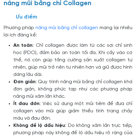
nâng mũi bằng chỉ Collagen
Ưu điểm
Phương pháp
nâng mũi bằng chỉ collagen
mang lại nhiều
lợi ích đáng kể:
An toàn
: Chỉ collagen được làm từ các sợi chỉ sinh
học (PDO), đảm bảo an toàn tối đa. Khi cấy vào cơ
thể, nó còn giúp tăng cường sản xuất collagen tự
nhiên, giúp mũi trở nên tự nhiên hơn và giữ được hình
dáng lâu dài.
Đơn giản
: Quy trình nâng mũi bằng chỉ collagen khá
đơn giản, không phức tạp như các phương pháp
nâng mũi xâm lấn khác.
Ít đau đớn
: Việc sử dụng một mũi tiêm để đưa chỉ
collagen vào mũi giúp giảm thiểu tình trạng chảy
máu và đau đớn.
Không để lộ dấu hiệu
: Do không xâm lấn trực tiếp,
phương pháp này không để lộ dấu hiệu rõ ràng của