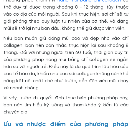
Phương pháp thẩm mỹ
nâng mũi bằng chỉ collagen
có
thể duy trì được trong khoảng 8 - 12 tháng, tùy thuộc
vào cơ địa của mỗi người. Sau khi thực hiện, sợi chỉ sẽ tự
giải phóng theo quy luật tự nhiên của cơ thể, và dáng
mũi sẽ trở lại như ban đầu, không thể giữ được vĩnh viễn.
Nếu bạn muốn giữ dáng mũi cao và đẹp nhờ vào chỉ
collagen, bạn nên cân nhắc thực hiện lại sau khoảng 8
tháng. Đối với những người trên 40 tuổi, thời gian duy trì
của phương pháp nâng mũi bằng chỉ collagen sẽ ngắn
hơn so với người trẻ. Điều này là do quá trình lão hóa của
các tế bào da, khiến cho các sợi collagen không còn khả
năng kết nối chặt chẽ như trước, dẫn đến việc mũi chảy
xệ nhanh chóng.
Vì vậy, trước khi quyết định thực hiện phương pháp này,
bạn nên tìm hiểu kỹ lưỡng và tham khảo ý kiến từ các
chuyên gia.
Ưu và nhược điểm của phương pháp