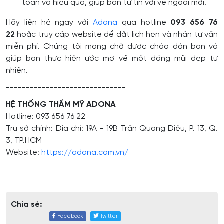
toàn và hiệu quả, giúp bạn tự tin với vẻ ngoài mới.
Hãy liên hệ ngay với
Adona
qua hotline
093 656 76
22
hoặc truy cập website để đặt lịch hẹn và nhận tư vấn
miễn phí. Chúng tôi mong chờ được chào đón bạn và
giúp bạn thực hiện ước mơ về một dáng mũi đẹp tự
nhiên.
------------------------------
HỆ THỐNG THẨM MỸ ADONA
Hotline: 093 656 76 22
Trụ sở chính: Địa chỉ: 19A - 19B Trần Quang Diệu, P. 13, Q.
3, TP.HCM
Website:
https://adona.com.vn/
Chia sẻ:
Facebook
Twitter