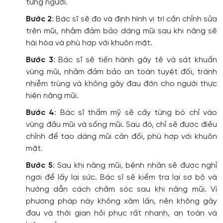
từng người.
Bước 2
: Bác sĩ sẽ đo và định hình vị trí cần chỉnh sửa
trên mũi, nhằm đảm bảo dáng mũi sau khi nâng sẽ
hài hòa và phù hợp với khuôn mặt.
Bước 3
: Bác sĩ sẽ tiến hành gây tê và sát khuẩn
vùng mũi, nhằm đảm bảo an toàn tuyệt đối, tránh
nhiễm trùng và không gây đau đớn cho người thực
hiện nâng mũi.
Bước 4
: Bác sĩ thẩm mỹ sẽ cấy từng bó chỉ vào
vùng đầu mũi và sống mũi. Sau đó, chỉ sẽ được điều
chỉnh để tạo dáng mũi cân đối, phù hợp với khuôn
mặt.
Bước 5
: Sau khi nâng mũi, bệnh nhân sẽ được nghỉ
ngơi để lấy lại sức. Bác sĩ sẽ kiểm tra lại sơ bộ và
hướng dẫn cách chăm sóc sau khi nâng mũi. Vì
phương pháp này không xâm lấn, nên không gây
đau và thời gian hồi phục rất nhanh, an toàn và