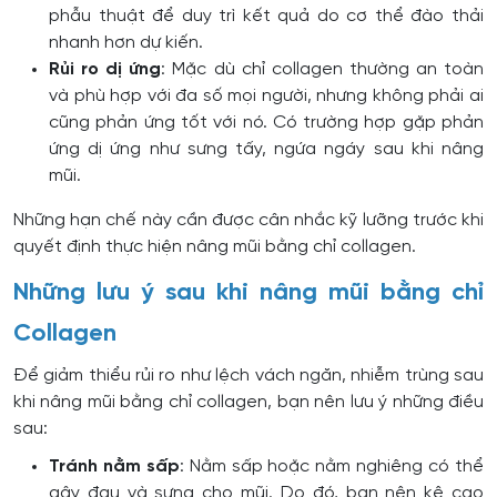
phẫu thuật để duy trì kết quả do cơ thể đào thải
nhanh hơn dự kiến.
Rủi ro dị ứng
: Mặc dù chỉ collagen thường an toàn
và phù hợp với đa số mọi người, nhưng không phải ai
cũng phản ứng tốt với nó. Có trường hợp gặp phản
ứng dị ứng như sưng tấy, ngứa ngáy sau khi nâng
mũi.
Những hạn chế này cần được cân nhắc kỹ lưỡng trước khi
quyết định thực hiện nâng mũi bằng chỉ collagen.
Những lưu ý sau khi nâng mũi bằng chỉ
Collagen
Để giảm thiểu rủi ro như lệch vách ngăn, nhiễm trùng sau
khi nâng mũi bằng chỉ collagen, bạn nên lưu ý những điều
sau:
Tránh nằm sấp
: Nằm sấp hoặc nằm nghiêng có thể
gây đau và sưng cho mũi. Do đó, bạn nên kê cao