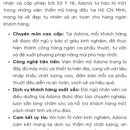
nhận và cấp phép bởi Sở Y tế, Adona tự hào là một
trong những viện thẩm mỹ hàng đầu tại Hồ Chí Minh,
mang lại vẻ đẹp tự nhiên và an toàn cho hàng ngàn
khách hàng.
Chuyên môn cao cấp:
Tại Adona, mỗi khách hàng
sẽ được đội ngũ y bác sĩ giàu kinh nghiệm, đã thực
hiện thành công hàng ngàn ca phẫu thuật, tư vấn
và đề xuất phương pháp nâng mũi phù hợp nhất.
Công nghệ tiên tiến:
Viện thẩm mỹ Adona trang bị
đầy đủ máy móc và thiết bị hiện đại, cùng với vật liệu
nhập khẩu chất lượng cao, đảm bảo mỗi ca phẫu
thuật đều diễn ra an toàn, sạch sẽ và hiệu quả.
Dịch vụ khách hàng xuất sắc:
Đội ngũ nhân viên và
điều dưỡng tại Adona được đào tạo chuyên nghiệp,
luôn sẵn lòng chăm sóc và hỗ trợ khách hàng một
cách nhiệt tình và chu đáo.
Cam kết uy tín:
Với hơn 10 năm kinh nghiệm, Adona
cam kết mang lại dịch vụ thẩm mỹ chất lượng, an