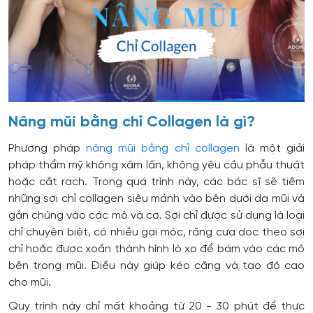
Nâng mũi bằng chỉ Collagen là gì?
Phương pháp
nâng mũi bằng chỉ collagen
là một giải
pháp thẩm mỹ không xâm lấn, không yêu cầu phẫu thuật
hoặc cắt rạch. Trong quá trình này, các bác sĩ sẽ tiêm
những sợi chỉ collagen siêu mảnh vào bên dưới da mũi và
gắn chúng vào các mô và cơ. Sợi chỉ được sử dụng là loại
chỉ chuyên biệt, có nhiều gai móc, răng cưa dọc theo sợi
chỉ hoặc được xoắn thành hình lò xo để bám vào các mô
bên trong mũi. Điều này giúp kéo căng và tạo độ cao
cho mũi.
Quy trình này chỉ mất khoảng từ 20 - 30 phút để thực