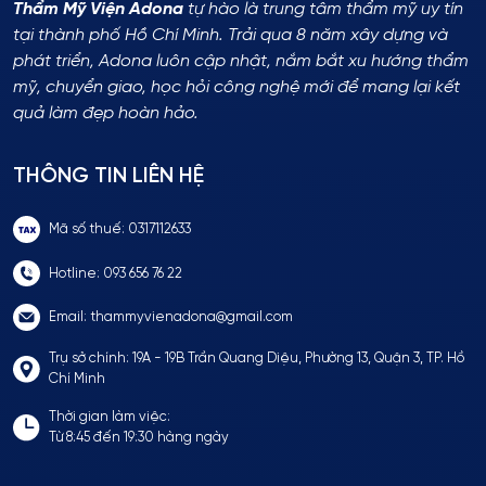
Thẩm Mỹ Viện Adona
tự hào là trung tâm thẩm mỹ uy tín
tại thành phố Hồ Chí Minh. Trải qua 8 năm xây dựng và
phát triển, Adona luôn cập nhật, nắm bắt xu hướng thẩm
mỹ, chuyển giao, học hỏi công nghệ mới để mang lại kết
quả làm đẹp hoàn hảo.
THÔNG TIN LIÊN HỆ
Mã số thuế: 0317112633
Hotline: 093 656 76 22
Email: thammyvienadona@gmail.com
Trụ sở chính: 19A - 19B Trần Quang Diệu, Phường 13, Quận 3, TP. Hồ
Chí Minh
Thời gian làm việc:
Từ 8:45 đến 19:30 hàng ngày