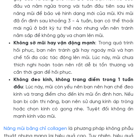
đầu và nằm ngửa trong vài tuần đầu tiên sau khi
nâng mũi để bảo vệ hình dạng mới của mũi. Khi mũi
đã ổn định sau khoảng 3 - 4 tuần, bạn có thể thoải
mái ngủ ở bất kỳ tư thế nào nhưng vẫn nên tránh
nằm sấp để không gây va chạm lên mũi.
Không sờ mũi hay vận động mạnh
: Trong quá trình
hồi phục, bạn nên tránh gãi hay ngoáy mũi và hạn
chế tối đa các tác động lên mũi. Lúc này, mũi chưa
thích nghi hoàn toàn nên rất dễ bị tổn thương và
cần thời gian để hồi phục.
Không đeo kính, không trang điểm trong 1 tuần
đầu
: Lúc này, mũi còn yếu nên bạn nên hạn chế đeo
kính và trang điểm cho đến khi mũi ổn định hơn. Nếu
bạn bị cận thị nặng, bạn nên sử dụng kính áp tròng
hoặc chọn kính có gọng nhẹ. Tuyệt đối không ấn
mạnh kính vào mũi.
Nâng mũi bằng chỉ collagen
là phương pháp không phẫu
thuật nhưng mang lại hiệu quả cao. Tuy nhiên, hiệu quả