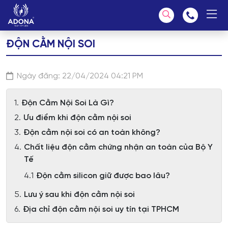
ĐỘN CẰM NỘI SOI
Chúng tôi có thể giúp bạn tìm kiếm?
Ngày đăng: 22/04/2024 04:21 PM
Độn Cằm Nội Soi Là Gì?
Ưu điểm khi độn cằm nội soi
Độn cằm nội soi có an toàn không?
Chất liệu độn cằm chứng nhận an toàn của Bộ Y
Tế
Độn cằm silicon giữ được bao lâu?
Lưu ý sau khi độn cằm nội soi
Địa chỉ độn cằm nội soi uy tín tại TPHCM