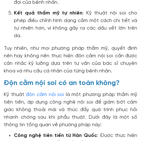
đợi của bệnh nhân.
Kết quả thẩm mỹ tự nhiên
: Kỹ thuật nội soi cho
phép điều chỉnh hình dạng cằm một cách chi tiết và
tự nhiên hơn, vì không gây ra các dấu vết lớn trên
da.
Tuy nhiên, như mọi phương pháp thẩm mỹ, quyết định
nên hay không nên thực hiện độn cằm nội soi cần được
cân nhắc kỹ lưỡng dựa trên tư vấn của bác sĩ chuyên
khoa và nhu cầu cá nhân của từng bệnh nhân.
Độn cằm nội soi có an toàn không?
Kỹ thuật
độn cằm nội soi
là một phương pháp thẩm mỹ
tiên tiến, áp dụng công nghệ nội soi để giảm bớt cảm
giác không thoải mái và thúc đẩy quá trình phục hồi
nhanh chóng sau khi phẫu thuật. Dưới đây là một số
thông tin tổng quan về phương pháp này:
Công nghệ tiên tiến từ Hàn Quốc
: Được thực hiện