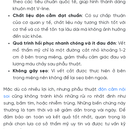
theo các tiêu chuẩn quốc tế, giúp hình thành dáng
khuôn mặt V-line.
Chất liệu độn cằm đạt chuẩn
: Có sự chấp thuận
của cơ quan y tế, chất liệu này tương thích tốt với
cơ thể và có thể tồn tại lâu dài mà không ảnh hưởng
đến sức khỏe.
Quá trình hồi phục nhanh chóng và ít đau đớn
: Vết
mổ thẩm mỹ chỉ là một đường cắt nhỏ khoảng 1-2
cm ở bên trong miệng, giảm thiểu cảm giác đau và
lượng máu chảy sau phẫu thuật.
Không gây sẹo
: Vì vết cắt được thực hiện ở bên
trong miệng nên không để lại sẹo bên ngoài.
Mặc dù có nhiều lợi ích, nhưng phẫu thuật
độn cằm nội
soi
cũng không tránh khỏi những rủi ro nhất định như
sưng, bầm tím, hoặc nhiễm trùng. Những biến chứng này
thường là tạm thời và sẽ giảm dần trong vài ngày. Để
đảm bảo an toàn và kết quả tốt nhất, quan trọng là
phải chọn lựa cơ sở thẩm mỹ uy tín và được tư vấn kỹ