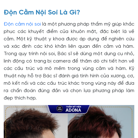
Độn Cằm Nội Soi Là Gì?
Độn cằm nội soi
là một phương pháp thẩm mỹ giúp khắc
phục các khuyết điểm của khuôn mặt, đặc biệt là về
cằm. Một kỹ thuật y khoa được áp dụng để nghiên cứu
và xác định các khó khăn liên quan đến cằm và hàm.
Trong quy trình nội soi, Bác sĩ sẽ dùng một dụng cụ nhỏ,
linh động có trang bị camera để thăm dò chi tiết hơn về
các cấu trúc và mô mềm trong vùng cằm và hàm. Kỹ
thuật này hỗ trợ Bác sĩ đánh giá tình hình của xương, cơ,
mô kết nối và các cấu trúc khác trong vùng này để đưa
ra chẩn đoán đúng đắn và chọn lựa phương pháp làm
đẹp thích hợp.