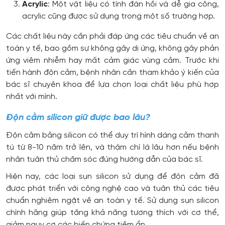
Acrylic
: Một vật liệu có tính đàn hồi và dễ gia công,
acrylic cũng được sử dụng trong một số trường hợp.
Các chất liệu này cần phải đáp ứng các tiêu chuẩn về an
toàn y tế, bao gồm sự không gây dị ứng, không gây phản
ứng viêm nhiễm hay mất cảm giác vùng cằm. Trước khi
tiến hành độn cằm, bệnh nhân cần tham khảo ý kiến của
bác sĩ chuyên khoa để lựa chọn loại chất liệu phù hợp
nhất với mình.
Độn cằm silicon giữ được bao lâu?
Độn cằm bằng silicon có thể duy trì hình dáng cằm thanh
tú từ 8-10 năm trở lên, và thậm chí là lâu hơn nếu bệnh
nhân tuân thủ chăm sóc đúng hướng dẫn của bác sĩ.
Hiện nay, các loại sụn silicon sử dụng để độn cằm đã
được phát triển với công nghệ cao và tuân thủ các tiêu
chuẩn nghiêm ngặt về an toàn y tế. Sử dụng sụn silicon
chính hãng giúp tăng khả năng tương thích với cơ thể,
giảm nguy cơ các biến chứng tiềm ẩn.