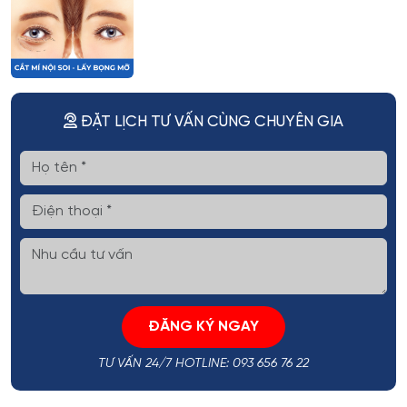
ĐẶT LỊCH TƯ VẤN CÙNG CHUYÊN GIA
ĐĂNG KÝ NGAY
TƯ VẤN 24/7 HOTLINE: 093 656 76 22