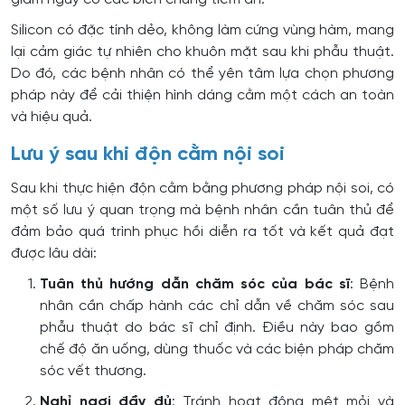
Silicon có đặc tính dẻo, không làm cứng vùng hàm, mang
lại cảm giác tự nhiên cho khuôn mặt sau khi phẫu thuật.
Do đó, các bệnh nhân có thể yên tâm lựa chọn phương
pháp này để cải thiện hình dáng cằm một cách an toàn
và hiệu quả.
Lưu ý sau khi độn cằm nội soi
Sau khi thực hiện độn cằm bằng phương pháp nội soi, có
một số lưu ý quan trọng mà bệnh nhân cần tuân thủ để
đảm bảo quá trình phục hồi diễn ra tốt và kết quả đạt
được lâu dài:
Tuân thủ hướng dẫn chăm sóc của bác sĩ
: Bệnh
nhân cần chấp hành các chỉ dẫn về chăm sóc sau
phẫu thuật do bác sĩ chỉ định. Điều này bao gồm
chế độ ăn uống, dùng thuốc và các biện pháp chăm
sóc vết thương.
Nghỉ ngơi đầy đủ
: Tránh hoạt động mệt mỏi và