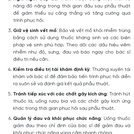
nâng đồ nặng trong thời gian đầu sau phẫu thuật
để giảm thiểu sự căng thẳng và tăng cường quá
trình phục hồi.
Giữ vệ sinh vết mổ
: Bảo vệ vết mổ khỏi nhiễm trùng
bằng cách sử dụng thuốc kháng sinh và các biện
pháp vệ sinh phù hợp. Theo dõi các dấu hiệu viêm
nhiễm như đỏ, sưng, đau và báo ngay cho bác sĩ
điều trị nếu cần.
Kiểm tra điều trị tái khám định kỳ
: Thường xuyên tái
khám với bác sĩ để đảm bảo tiến trình phục hồi diễn
ra suôn sẻ và đánh giá kết quả phẫu thuật.
Tránh tiếp xúc với các chất gây kích ứng
: Tránh hút
thuốc lá, uống rượu bia và các chất gây kích ứng
khác trong thời gian phục hồi sau phẫu thuật.
Quản lý đau và khôi phục chức năng
: Uống thuốc
giảm đau theo chỉ định của bác sĩ để giảm đau và
khôi phục chức năng vùng cằm nhanh chóng.