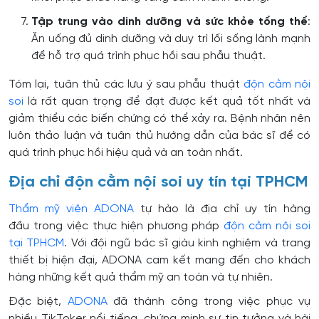
Tập trung vào dinh dưỡng và sức khỏe tổng thể
:
Ăn uống đủ dinh dưỡng và duy trì lối sống lành mạnh
để hỗ trợ quá trình phục hồi sau phẫu thuật.
Tóm lại, tuân thủ các lưu ý sau phẫu thuật
độn cằm nội
soi
là rất quan trọng để đạt được kết quả tốt nhất và
giảm thiểu các biến chứng có thể xảy ra. Bệnh nhân nên
luôn thảo luận và tuân thủ hướng dẫn của bác sĩ để có
quá trình phục hồi hiệu quả và an toàn nhất.
Địa chỉ độn cằm nội soi uy tín tại TPHCM
Thẩm mỹ viện ADONA
tự hào là địa chỉ uy tín hàng
đầu trong việc thực hiện phương pháp
độn cằm nội soi
tại TPHCM
. Với đội ngũ bác sĩ giàu kinh nghiệm và trang
thiết bị hiện đại, ADONA cam kết mang đến cho khách
hàng những kết quả thẩm mỹ an toàn và tự nhiên.
Đặc biệt,
ADONA
đã thành công trong việc phục vụ
nhiều TikToker nổi tiếng, chứng minh sự tin tưởng và hài