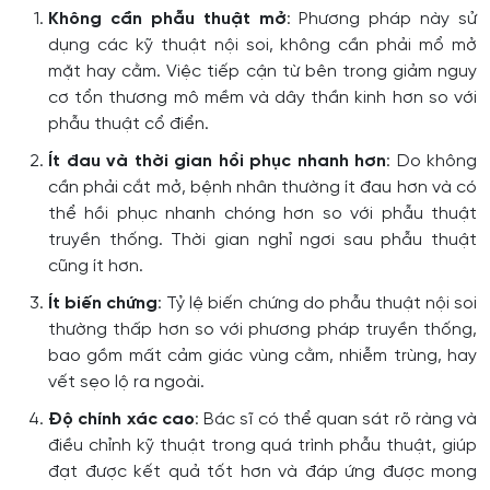
Không cần phẫu thuật mở
: Phương pháp này sử
dụng các kỹ thuật nội soi, không cần phải mổ mở
mặt hay cằm. Việc tiếp cận từ bên trong giảm nguy
cơ tổn thương mô mềm và dây thần kinh hơn so với
phẫu thuật cổ điển.
Ít đau và thời gian hồi phục nhanh hơn
: Do không
cần phải cắt mở, bệnh nhân thường ít đau hơn và có
thể hồi phục nhanh chóng hơn so với phẫu thuật
truyền thống. Thời gian nghỉ ngơi sau phẫu thuật
cũng ít hơn.
Ít biến chứng
: Tỷ lệ biến chứng do phẫu thuật nội soi
thường thấp hơn so với phương pháp truyền thống,
bao gồm mất cảm giác vùng cằm, nhiễm trùng, hay
vết sẹo lộ ra ngoài.
Độ chính xác cao
: Bác sĩ có thể quan sát rõ ràng và
điều chỉnh kỹ thuật trong quá trình phẫu thuật, giúp
đạt được kết quả tốt hơn và đáp ứng được mong