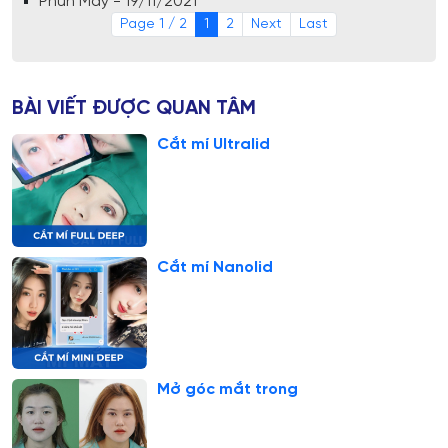
Phun Mày - 19/11/2021
Page 1 / 2
1
2
Next
Last
BÀI VIẾT ĐƯỢC QUAN TÂM
Cắt mí Ultralid
Cắt mí Nanolid
Mở góc mắt trong